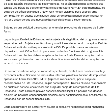
de la aplicación, incluyendo las recompensas, no estén disponibles a menos que
tengas una póliza de seguro de vida elegible de State Farm.En este momento, los
titulares de póliza en Florida y New York no son elegibles para el programa
completo.Ten en cuenta que algunos titulares de póliza pueden experimentar un
retraso antes de que una nueva póliza sea elegible para recompensas.
Esto no es una solicitud para comprar o vender productos de seguros de State
Farm.
La participación de Life Enhanced está sujeta a la elegibilidad del programa y varía
según el estado. Sujeto a los términos y condiciones del acuerdo. La aplicación Life
Enhanced está disponible para Android e iOS. Es posible que se requiera un
dispositivo móvil iOS o Android para usar todas las funciones del programa Life
Enhanced. Los clientes deben aceptar autorizar a State Farm a recopilar datos
sobre salud y bienestar. Los usuarios de aplicaciones móviles deben aceptar un
acuerdo de licencia.
De conformidad con la ley de impuestos pertinente, State Farm puede enviarte y
presentar ante el Servicio de Impuestos Internos y/u otra autoridad de impuestos
aplicable un Formulario 1099-MISC (ingresos misceláneos) por el canje de
recompensas de Life Enhanced, según corresponda. Tú eres el único responsable
de cualquier consecuencia fiscal que surja del canje de recompensas de Life
Enhanced. State Farm no provee asesoría fiscal ni legal. Es posible que desees
discutir las posibles consecuencias fiscales de tu participación en el programa Life
Enhanced con un asesor fiscal o legal.
Cada aseguradora de State Farm asume la exclusiva responsabilidad financiera
por sus propios productos.