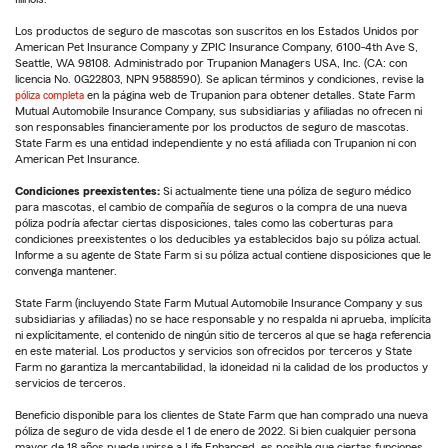
Los productos de seguro de mascotas son suscritos en los Estados Unidos por
American Pet Insurance Company y ZPIC Insurance Company, 6100-4th Ave S,
Seattle, WA 98108. Administrado por Trupanion Managers USA, Inc. (CA: con
licencia No. 0G22803, NPN 9588590). Se aplican términos y condiciones, revise la
póliza completa
en la página web de Trupanion para obtener detalles. State Farm
Mutual Automobile Insurance Company, sus subsidiarias y afiliadas no ofrecen ni
son responsables financieramente por los productos de seguro de mascotas.
State Farm es una entidad independiente y no está afiliada con Trupanion ni con
American Pet Insurance.
Condiciones preexistentes:
Si actualmente tiene una póliza de seguro médico
para mascotas, el cambio de compañía de seguros o la compra de una nueva
póliza podría afectar ciertas disposiciones, tales como las coberturas para
condiciones preexistentes o los deducibles ya establecidos bajo su póliza actual.
Informe a su agente de State Farm si su póliza actual contiene disposiciones que le
convenga mantener.
State Farm (incluyendo State Farm Mutual Automobile Insurance Company y sus
subsidiarias y afiliadas) no se hace responsable y no respalda ni aprueba, implícita
ni explícitamente, el contenido de ningún sitio de terceros al que se haga referencia
en este material. Los productos y servicios son ofrecidos por terceros y State
Farm no garantiza la mercantabilidad, la idoneidad ni la calidad de los productos y
servicios de terceros.
Beneficio disponible para los clientes de State Farm que han comprado una nueva
póliza de seguro de vida desde el 1 de enero de 2022. Si bien cualquier persona
mayor de 18 años puede unirse a Life Enhanced, es posible que ciertas funciones