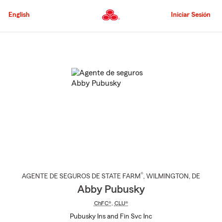
Pasar
al
English
Iniciar Sesión
contenido
principal
Comienzo
del
contenido
principal
®
AGENTE DE SEGUROS DE STATE FARM
,
WILMINGTON
, DE
Abby Pubusky
ChFC®
,
CLU®
Pubusky Ins and Fin Svc Inc