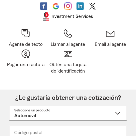
Investment Services
Agente de texto
Llamar al agente
Email al agente
Pagar una factura
Obtén una tarjeta
de identificación
¿Le gustaría obtener una cotización?
Seleccione un producto
Seleccione
un
nombre
de
producto
del
Código postal
Ingresa
Ingresa
_____
menú