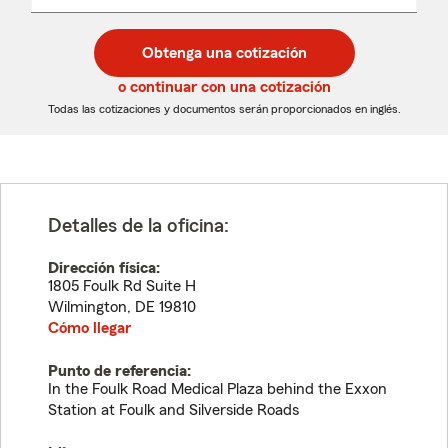
un
un
desplegable
código
código
postal
postal
Obtenga una cotización
de
de
5
5
o continuar con una cotización
dígitos
dígitos
Todas las cotizaciones y documentos serán proporcionados en inglés.
Detalles de la oficina:
Dirección física:
1805 Foulk Rd Suite H
Wilmington
,
DE
19810
Cómo llegar
Punto de referencia:
In the Foulk Road Medical Plaza behind the Exxon
Station at Foulk and Silverside Roads