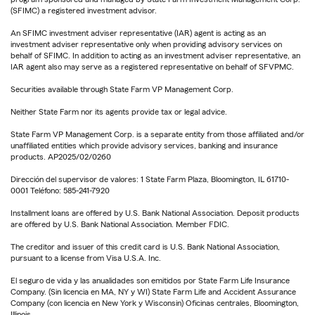
(SFIMC) a registered investment advisor.
An SFIMC investment adviser representative (IAR) agent is acting as an
investment adviser representative only when providing advisory services on
behalf of SFIMC. In addition to acting as an investment adviser representative, an
IAR agent also may serve as a registered representative on behalf of SFVPMC.
Securities available through State Farm VP Management Corp.
Neither State Farm nor its agents provide tax or legal advice.
State Farm VP Management Corp. is a separate entity from those affiliated and/or
unaffiliated entities which provide advisory services, banking and insurance
products. AP2025/02/0260
Dirección del supervisor de valores: 1 State Farm Plaza, Bloomington, IL 61710-
0001 Teléfono: 585-241-7920
Installment loans are offered by U.S. Bank National Association. Deposit products
are offered by U.S. Bank National Association. Member FDIC.
The creditor and issuer of this credit card is U.S. Bank National Association,
pursuant to a license from Visa U.S.A. Inc.
El seguro de vida y las anualidades son emitidos por State Farm Life Insurance
Company. (Sin licencia en MA, NY y WI) State Farm Life and Accident Assurance
Company (con licencia en New York y Wisconsin) Oficinas centrales, Bloomington,
Illinois.